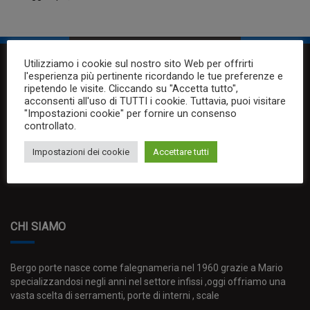
Utilizziamo i cookie sul nostro sito Web per offrirti
ORARIO
l'esperienza più pertinente ricordando le tue preferenze e
ripetendo le visite. Cliccando su "Accetta tutto",
acconsenti all'uso di TUTTI i cookie. Tuttavia, puoi visitare
"Impostazioni cookie" per fornire un consenso
Lunedi: 15.30-19.30
controllato.
Dal Martedi al Sabato:
Mattino: 9.30-12.30
Impostazioni dei cookie
Accettare tutti
Pomeriggio: 15.30-19.30
CHI SIAMO
Bergo porte nasce come falegnameria nel 1960 grazie a Mario
specializzandosi negli anni nel settore infissi ,oggi offriamo una
vasta scelta di serramenti, porte di interni , scale