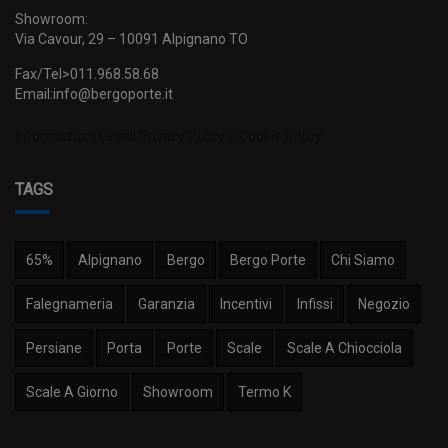
Showroom:
Via Cavour, 29 – 10091 Alpignano TO
Fax/Tel>011.968.58.68
Email:info@bergoporte.it
Informazioni Legali
Privacy Policy e Cookie Policy
TAGS
65%
Alpignano
Bergo
Bergo Porte
Chi Siamo
Falegnameria
Garanzia
Incentivi
Infissi
Negozio
Persiane
Porta
Porte
Scale
Scale A Chiocciola
Scale A Giorno
Showroom
Termo K