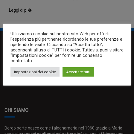
Leggi di pi�
Utilizziamo i cookie sul nostro sito Web per offrirti
l'esperienza più pertinente ricordando le tue preferenze e
ripetendo le visite. Cliccando su "Accetta tutto",
ORARIO
acconsenti all'uso di TUTTI i cookie. Tuttavia, puoi visitare
"Impostazioni cookie" per fornire un consenso
controllato.
Lunedi: 15.30-19.30
Dal Martedi al Sabato:
Impostazioni dei cookie
Accettare tutti
Mattino: 9.30-12.30
Pomeriggio: 15.30-19.30
CHI SIAMO
Bergo porte nasce come falegnameria nel 1960 grazie a Mario