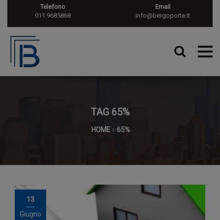
Telefono
Email
011 9685868
info@bergoporte.it
TAG 65%
HOME
»
65%
13
Giugno