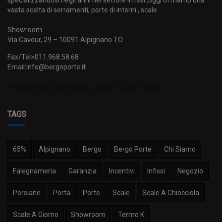
specializzandosi negli anni nel settore infissi ,oggi offriamo una
vasta scelta di serramenti, porte di interni , scale
Showroom:
Via Cavour, 29 – 10091 Alpignano TO
Fax/Tel>011.968.58.68
Email:info@bergoporte.it
Informazioni Legali
Privacy Policy e Cookie Policy
TAGS
65%
Alpignano
Bergo
Bergo Porte
Chi Siamo
Falegnameria
Garanzia
Incentivi
Infissi
Negozio
Persiane
Porta
Porte
Scale
Scale A Chiocciola
Scale A Giorno
Showroom
Termo K