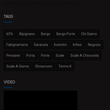
Informazioni Legali
Privacy Policy e Cookie Policy
TAGS
65%
Alpignano
Bergo
Bergo Porte
Chi Siamo
Falegnameria
Garanzia
Incentivi
Infissi
Negozio
Persiane
Porta
Porte
Scale
Scale A Chiocciola
Scale A Giorno
Showroom
Termo K
VIDEO