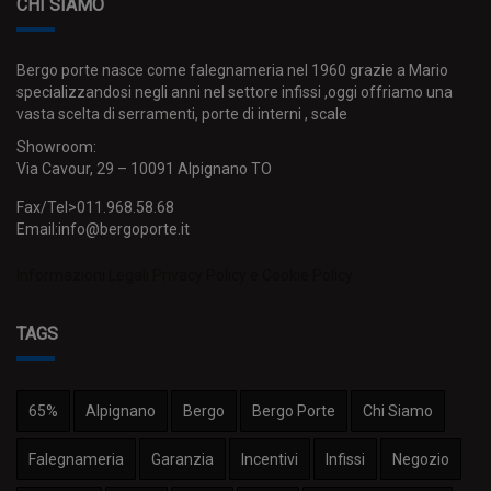
CHI SIAMO
Bergo porte nasce come falegnameria nel 1960 grazie a Mario
specializzandosi negli anni nel settore infissi ,oggi offriamo una
vasta scelta di serramenti, porte di interni , scale
Showroom:
Via Cavour, 29 – 10091 Alpignano TO
Fax/Tel>011.968.58.68
Email:info@bergoporte.it
Informazioni Legali
Privacy Policy e Cookie Policy
TAGS
65%
Alpignano
Bergo
Bergo Porte
Chi Siamo
Falegnameria
Garanzia
Incentivi
Infissi
Negozio