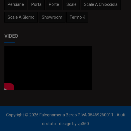
Persiane
Porta
Porte
Scale
Scale A Chiocciola
Scale A Giorno
Showroom
Termo K
VIDEO
Copyright © 2026
Falegnameria Bergo
P.IVA 05469260011 -
Aiuti
di stato
- design by
vp360