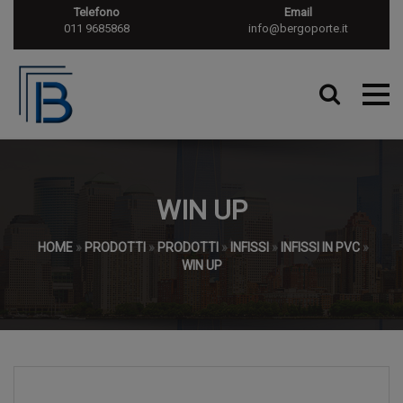
Telefono
Email
011 9685868
info@bergoporte.it
WIN UP
HOME
»
PRODOTTI
»
PRODOTTI
»
INFISSI
»
INFISSI IN PVC
»
WIN UP