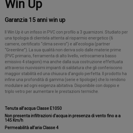
Win Up
Garanzia 15 anni win up
Il Win Up è un infisso in PVC con profilo a 3 guarnizoni. Studiato per
una tipologia di clientela attenta al risparmio energetico (6
camere, certificato “clima severo”) e all’ecologia (partner
“Greenline”). La sua qualità non deriva solo dalle materie prime
(PVC primario, ferramenta di alto livello, vetrocamera basso
emissivo 4 stagioni) ma anche dalla sua costruzione effettuata
attraverso nuovissimi impianti di saldatura che gli conferiscono
maggior stabilità ed una chiusura d’angolo perfetta. Il prodotto ha
infine una profondità di gamma (serie e tipologie) che lo rendono
modulare ad ogni esigenza abitativa. Disponibile con doppio e
triplo vetro per aumentare le prestazioni termiche.
Tenuta all’acqua Classe E1050
Non presenta infiltrazioni d’acqua in presenza di vento fino a a
145 Km/h
Permeabilità all’aria Classe 4