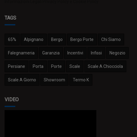
Informazioni Legali
Privacy Policy e Cookie Policy
TAGS
65%
Alpignano
Bergo
Bergo Porte
Chi Siamo
Falegnameria
Garanzia
Incentivi
Infissi
Negozio
Persiane
Porta
Porte
Scale
Scale A Chiocciola
Scale A Giorno
Showroom
Termo K
VIDEO