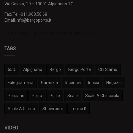
Via Cavour, 29 – 10091 Alpignano TO
Fax/Tel>011.968.58.68
Email:info@bergoporte.it
Informazioni Legali
Privacy Policy e Cookie Policy
TAGS
65%
Alpignano
Bergo
Bergo Porte
Chi Siamo
Falegnameria
Garanzia
Incentivi
Infissi
Negozio
Persiane
Porta
Porte
Scale
Scale A Chiocciola
Scale A Giorno
Showroom
Termo K
VIDEO